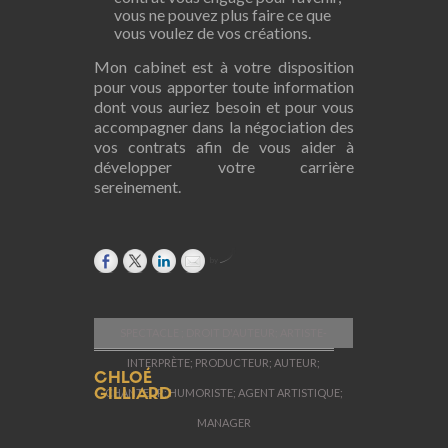
vous ne pouvez plus faire ce que
vous voulez de vos créations.
Mon cabinet est à votre disposition
pour vous apporter toute information
dont vous auriez besoin et pour vous
accompagner dans la négociation des
vos contrats afin de vous aider à
développer votre carrière
sereinement.
by
SPECTACLE ; DROIT D'AUTEUR; ARTISTE-
INTERPRÈTE; PRODUCTEUR; AUTEUR;
CHLOÉ
CHANTEUR; HUMORISTE; AGENT ARTISTIQUE;
GILLIARD
MANAGER